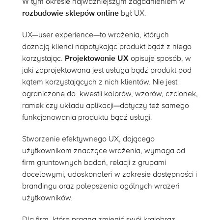
W tym okresie najważniejszym zagadnieniem w
rozbudowie sklepów online
był UX.
UX—user experience—to wrażenia, których
doznają klienci napotykając produkt bądź z niego
korzystając.
Projektowanie UX
opisuje sposób, w
jaki zaprojektowana jest usługa bądź produkt pod
kątem korzystających z nich klientów. Nie jest
ograniczone do kwestii kolorów, wzorów, czcionek,
ramek czy układu aplikacji—dotyczy też samego
funkcjonowania produktu bądź usługi.
Stworzenie efektywnego UX, dającego
użytkownikom znaczące wrażenia, wymaga od
firm gruntownych badań, relacji z grupami
docelowymi, udoskonaleń w zakresie dostępności i
brandingu oraz polepszenia ogólnych wrażeń
użytkowników.
Dla firm, które pragną zmienić swój krajobraz