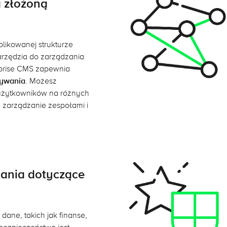
a złożoną
likowanej strukturze
arzędzia do zarządzania
prise CMS zapewnia
wywania
. Możesz
 użytkowników na różnych
 zarządzanie zespołami i
ania dotyczące
dane, takich jak finanse,