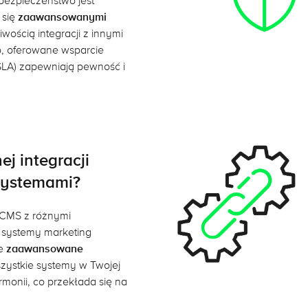
 bezpieczeństwo jest
 się
zaawansowanymi
wością integracji z innymi
, oferowane wsparcie
SLA) zapewniają pewność i
ej integracji
systemami?
i CMS z różnymi
y systemy marketing
je
zaawansowane
szystkie systemy w Twojej
rmonii, co przekłada się na