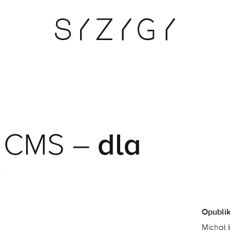
e CMS –
dla
?
Opubli
Michał 