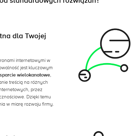
n od standardowych rozwiązań?
otna dla Twojej
tronami internetowymi w
lowalność jest kluczowym
sparcie wielokanałowe
,
nie treścią na różnych
internetowych, przez
cznościowe. Dzięki temu
ia w miarę rozwoju firmy.