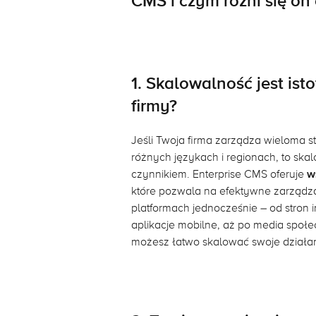
CMS i czym różni się o
1. Skalowalność jest ist
firmy?
Jeśli Twoja firma zarządza wieloma s
różnych językach i regionach, to ska
czynnikiem. Enterprise CMS oferuje
w
które pozwala na efektywne zarządza
platformach jednocześnie – od stron 
aplikacje mobilne, aż po media społe
możesz łatwo skalować swoje działan