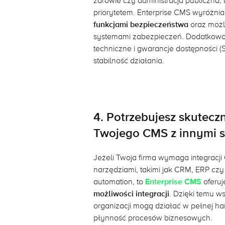
zdrowie czy administracja publiczna,
priorytetem. Enterprise CMS wyróżnia
funkcjami bezpieczeństwa
oraz możli
systemami zabezpieczeń. Dodatkowo
techniczne i gwarancje dostępności (
stabilność działania.
4. Potrzebujesz skuteczn
Twojego CMS z innymi 
Jeżeli Twoja firma wymaga integracj
narzędziami, takimi jak CRM, ERP cz
automation, to
Enterprise CMS
oferu
możliwości integracji
. Dzięki temu w
organizacji mogą działać w pełnej ha
płynność procesów biznesowych.