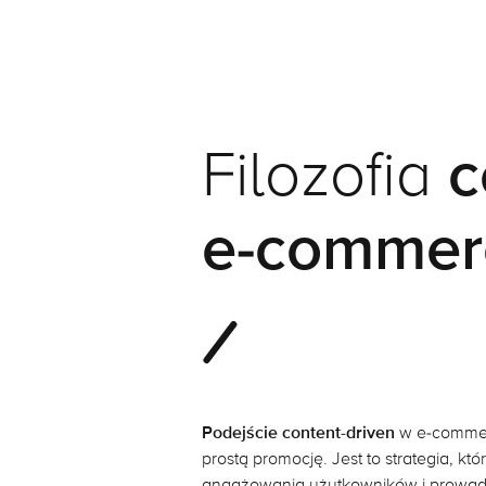
Filozofia
c
e-commer
Podejście content-driven
w e-commer
prostą promocję. Jest to strategia, k
angażowania użytkowników i prowad