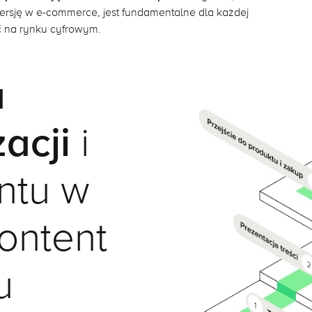
ersję w e-commerce, jest fundamentalne dla każdej
ć na rynku cyfrowym.
a
acji
i
ntu w
ontent
u