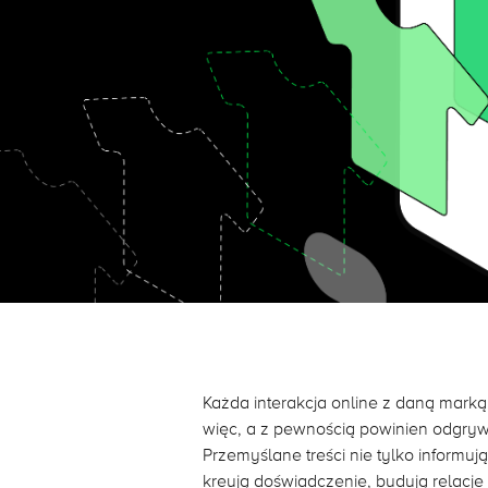
Każda interakcja online z daną mark
więc, a z pewnością powinien odgryw
Przemyślane treści nie tylko informu
kreują doświadczenie, budują relacje 