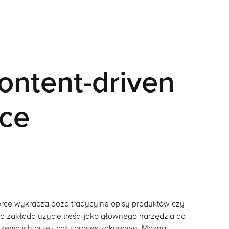
ontent-driven
ce
ce wykracza poza tradycyjne opisy produktów czy
tóra zakłada użycie treści jako głównego narzędzia do
zenia ich przez cały proces zakupowy. Można