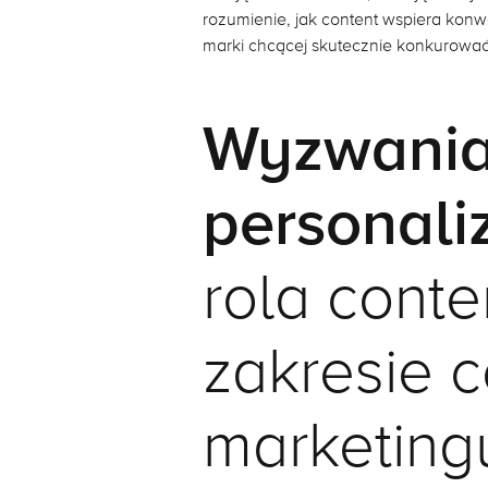
rozumienie, jak content wspiera konw
marki chcącej skutecznie konkurowa
Wyzwani
personaliz
rola conte
zakresie c
marketing