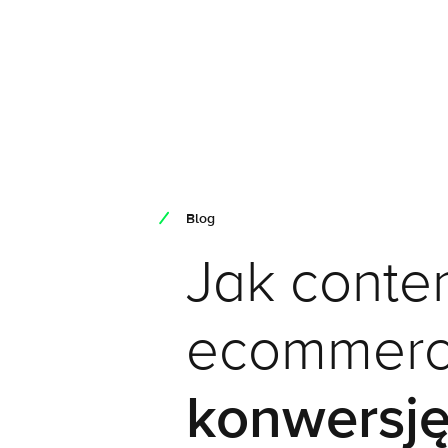
Blog
Jak conte
ecommer
konwersj