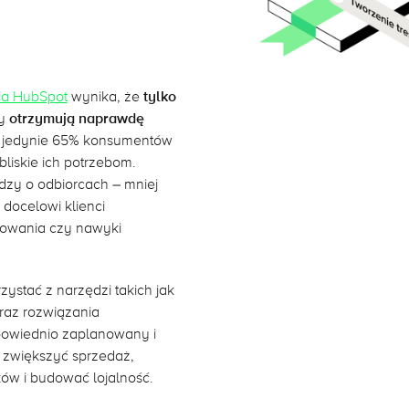
ia HubSpot
wynika, że
tylko
cy
otrzymują naprawdę
a jedynie 65% konsumentów
liskie ich potrzebom.
dzy o odbiorcach – mniej
 docelowi klienci
esowania czy nawyki
zystać z narzędzi takich jak
raz rozwiązania
dpowiednio zaplanowany i
 zwiększyć sprzedaż,
w i budować lojalność.