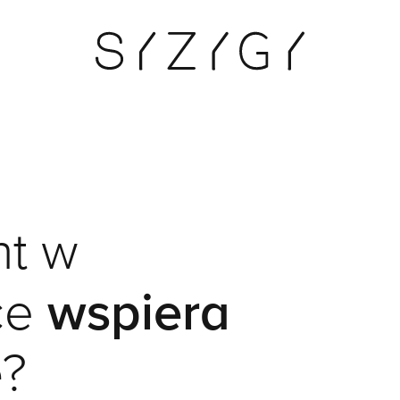
nt w
ce
wspiera
ę
?