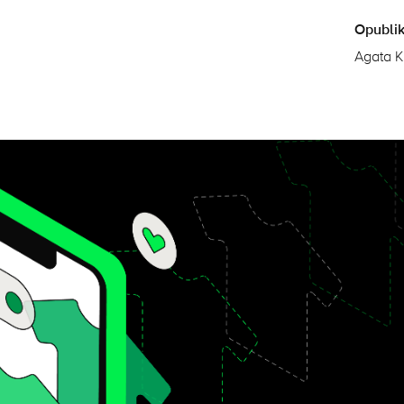
Opubli
Agata K